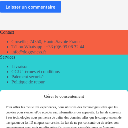
Laisser un commentaire
Contact
Cruseille, 74350, Haute-Savoie France
Tél ou Whatsapp : +33 (0)6 99 06 32 44
info@doggyness.fr
Services
Livraison
CGU Termes et conditions
Paiement sécurisé
Politique de retour
Gérer le consentement
Besoin d’aide ?
Pour offrir les meilleures expériences, nous utilisons des technologies telles que les
Mentions légales
cookies pour stocker et/ou accéder aux informations des appareils. Le fait de consentir
Politique de confidentialité
à ces technologies nous permettra de traiter des données telles que le comportement de
Condition Générale de Vente
navigation ou les ID uniques sur ce site. Le fait de ne pas consentir ou de retirer son
CGU
consentement peut avoir un effet négatif sur certaines caractéristiques et fonctions.