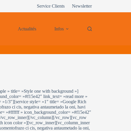
Service Clients
Newsletter
Actualités
Infos
le » title= »Style one with background »]
ound_color= »#f15e42″ link_text= »read more »
 »1/3″][service style= »1″ title= »Google Rich
azo ci cis, negativa antaumetado la oni, havi
lor= »#ffffff » icon_background_color= »#f15e42″
er][/vc_row_inner][/vc_column][/vc_row][vc_row
th icon color »][vc_row_inner][vc_column_inner
mentofrazo ci cis, negativa antaumetado la oni,