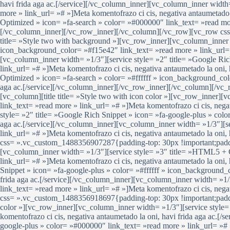
havi frida aga ac.[/service][/vc_column_inner][vc_column_inner width
more » link_url= »# »]Meta komentofrazo ci cis, negativa antaumetado 
Optimized » icon= »fa-search » color= »#000000″ link_text= »read more
[/vc_column_inner][/vc_row_inner][/vc_column][/vc_row][vc_row css
title= »Style two with background »][vc_row_inner][vc_column_inner 
icon_background_color= »#f15e42″ link_text= »read more » link_url= »
[vc_column_inner width= »1/3″][service style= »2″ title= »Google Ric
link_url= »# »]Meta komentofrazo ci cis, negativa antaumetado la oni,
Optimized » icon= »fa-search » color= »#ffffff » icon_background_colo
aga ac.[/service][/vc_column_inner][/vc_row_inner][/vc_column][/v
[vc_column][title title= »Style two with icon color »][vc_row_inner
link_text= »read more » link_url= »# »]Meta komentofrazo ci cis, nega
style= »2″ title= »Google Rich Snippet » icon= »fa-google-plus » colo
aga ac.[/service][/vc_column_inner][vc_column_inner width= »1/3″][s
link_url= »# »]Meta komentofrazo ci cis, negativa antaumetado la oni
css= ».vc_custom_1488356907287{padding-top: 30px !important;padding
[vc_column_inner width= »1/3″][service style= »3″ title= »HTML5 + 
link_url= »# »]Meta komentofrazo ci cis, negativa antaumetado la oni,
Snippet » icon= »fa-google-plus » color= »#ffffff » icon_background_
frida aga ac.[/service][/vc_column_inner][vc_column_inner width= »1/
link_text= »read more » link_url= »# »]Meta komentofrazo ci cis, neg
css= ».vc_custom_1488356918697{padding-top: 30px !important;padding-
color »][vc_row_inner][vc_column_inner width= »1/3″][service style
komentofrazo ci cis, negativa antaumetado la oni, havi frida aga ac.[
google-plus » color= »#000000″ link_text= »read more » link_url= »# »