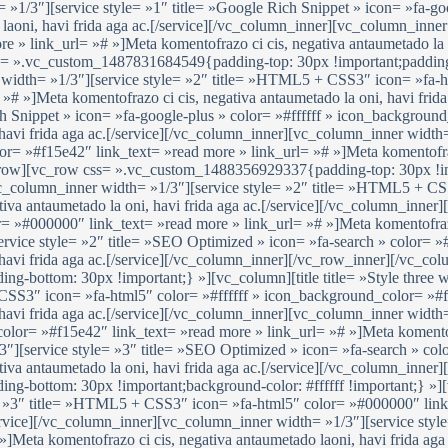
= »1/3″][service style= »1″ title= »Google Rich Snippet » icon= »fa-g
laoni, havi frida aga ac.[/service][/vc_column_inner][vc_column_inner
 » link_url= »# »]Meta komentofrazo ci cis, negativa antaumetado la on
= ».vc_custom_1487831684549{padding-top: 30px !important;padding-b
width= »1/3″][service style= »2″ title= »HTML5 + CSS3″ icon= »fa-ht
# »]Meta komentofrazo ci cis, negativa antaumetado la oni, havi frida
h Snippet » icon= »fa-google-plus » color= »#ffffff » icon_backgroun
 havi frida aga ac.[/service][/vc_column_inner][vc_column_inner width
r= »#f15e42″ link_text= »read more » link_url= »# »]Meta komentofrazo
c_row][vc_row css= ».vc_custom_1488356929337{padding-top: 30px !im
][vc_column_inner width= »1/3″][service style= »2″ title= »HTML5 + 
tiva antaumetado la oni, havi frida aga ac.[/service][/vc_column_inne
r= »#000000″ link_text= »read more » link_url= »# »]Meta komentofrazo
ervice style= »2″ title= »SEO Optimized » icon= »fa-search » color= 
, havi frida aga ac.[/service][/vc_column_inner][/vc_row_inner][/vc_c
-bottom: 30px !important;} »][vc_column][title title= »Style three 
CSS3″ icon= »fa-html5″ color= »#ffffff » icon_background_color= »#f
 havi frida aga ac.[/service][/vc_column_inner][vc_column_inner width=
color= »#f15e42″ link_text= »read more » link_url= »# »]Meta komentof
3″][service style= »3″ title= »SEO Optimized » icon= »fa-search » co
ativa antaumetado la oni, havi frida aga ac.[/service][/vc_column_inn
bottom: 30px !important;background-color: #ffffff !important;} »][vc
= »3″ title= »HTML5 + CSS3″ icon= »fa-html5″ color= »#000000″ link
/service][/vc_column_inner][vc_column_inner width= »1/3″][service styl
]Meta komentofrazo ci cis, negativa antaumetado laoni, havi frida aga