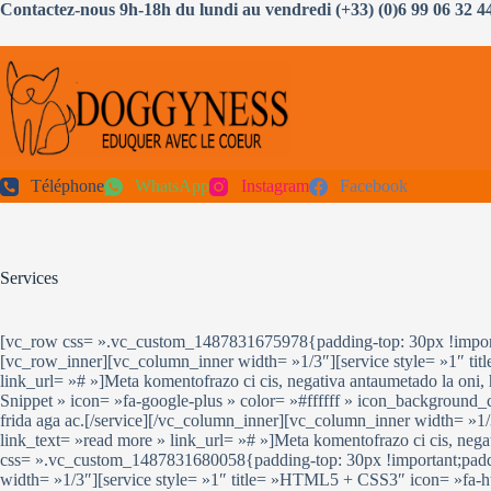
Passer
Contactez-nous 9h-18h du lundi au vendredi (+33) (0)6 99 06 32 4
au
contenu
Téléphone
WhatsApp
Instagram
Facebook
Services
[vc_row css= ».vc_custom_1487831675978{padding-top: 30px !importan
[vc_row_inner][vc_column_inner width= »1/3″][service style= »1″ ti
link_url= »# »]Meta komentofrazo ci cis, negativa antaumetado la oni,
Snippet » icon= »fa-google-plus » color= »#ffffff » icon_background_c
frida aga ac.[/service][/vc_column_inner][vc_column_inner width= »1/
link_text= »read more » link_url= »# »]Meta komentofrazo ci cis, neg
css= ».vc_custom_1487831680058{padding-top: 30px !important;padding
width= »1/3″][service style= »1″ title= »HTML5 + CSS3″ icon= »fa-ht