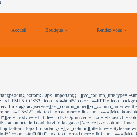
4
Accueil
Boutique
Rendez-vous
t;padding-bottom: 30px !important;} »][vc_column][title type= »simp
tle= »HTML5 + CSS3″ icon= »fa-html5″ color= »#ffffff » icon_backgr
 havi frida aga ac.[/service][/vc_column_inner][vc_column_inner width=
olor= »#f15e42″ link_text= »read more » link_url= »# »]Meta komentofr
3″][service style= »1″ title= »SEO Optimized » icon= »fa-search » co
ativa antaumetado la oni, havi frida aga ac.[/service][/vc_column_inn
-bottom: 30px !important;} »][vc_column][title title= »Style one wi
ml5″ color= »#000000″ link_text= »read more » link_url= »# »]Meta ko