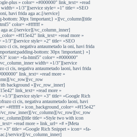
oogle-plus » color= »#000000″ link_text= »read
 width= »1/3″][service style= »1″ title= »SEO
i, havi frida aga ac.[/service]
ottom: 30px !important;} »][vc_column][title
ml5″ color= »#ffffff »
 aga ac.[/service][/vc_column_inner]
d_color= »#f15e42″ link_text= »read more »
= »1/3″][service style= »2″ title= »SEO
 ci cis, negativa antaumetado la oni, havi frida
portant;padding-bottom: 30px !important;} »]
CSS3″ icon= »fa-html5″ color= »#000000″
r][vc_column_inner width= »1/3″][service
 ci cis, negativa antaumetado laoni, havi frida
»#000000″ link_text= »read more »
olumn][/vc_row][vc_row
with background »][vc_row_inner]
15e42″ link_text= »read more »
 »1/3″][service style= »3″ title= »Google Rich
razo ci cis, negativa antaumetado laoni, havi
lor= »#ffffff » icon_background_color= »#f15e42″
er][/vc_row_inner][/vc_column][/vc_row][vc_row
_column][title title= »Style two with icon
_text= »read more » link_url= »# »]Meta
e= »3″ title= »Google Rich Snippet » icon= »fa-
 ac.[/service][/vc_column_inner]